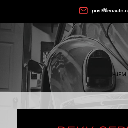
post@leoauto.
HJEM