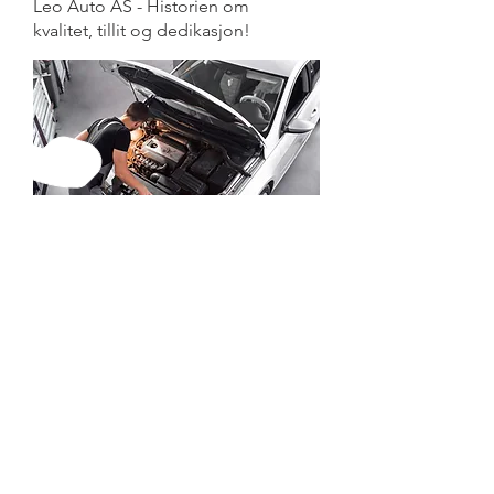
Leo Auto AS - Historien om
kvalitet, tillit og dedikasjon!
+47 408 58 367
post@leoauto.no